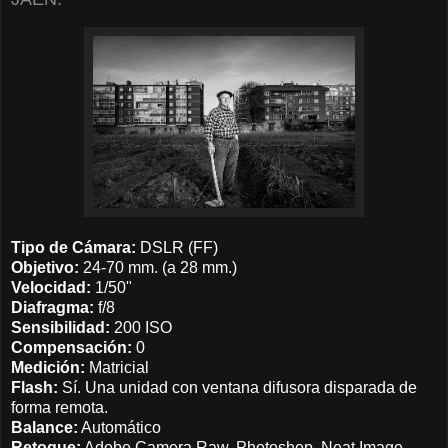
Tipo de Cámara:
DSLR (FF)
Objetivo:
24-70 mm. (a 28 mm.)
Velocidad:
1/50"
Diafragma:
f/8
Sensibilidad:
200 ISO
Compensación:
0
Medición:
Matricial
Flash:
Sí. Una unidad con ventana difusora disparada de
forma remota.
Balance:
Automático
Retoque:
Adobe Camera Raw, Photoshop, Neat Image.